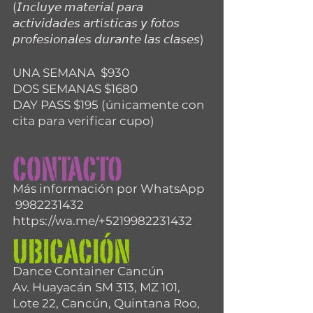
(𝘐𝘯𝘤𝘭𝘶𝘺𝘦 𝘮𝘢𝘵𝘦𝘳𝘪𝘢𝘭 𝘱𝘢𝘳𝘢 
𝘢𝘤𝘵𝘪𝘷𝘪𝘥𝘢𝘥𝘦𝘴 𝘢𝘳𝘵í𝘴𝘵𝘪𝘤𝘢𝘴 𝘺 𝘧𝘰𝘵𝘰𝘴 
𝘱𝘳𝘰𝘧𝘦𝘴𝘪𝘰𝘯𝘢𝘭𝘦𝘴 𝘥𝘶𝘳𝘢𝘯𝘵𝘦 𝘭𝘢𝘴 𝘤𝘭𝘢𝘴𝘦𝘴)
UNA SEMANA  $930
DOS SEMANAS $1680
DAY PASS $195 (únicamente con 
cita para verificar cupo)
CONTACTO
Más información por WhatsApp  
 9982231432  
https://wa.me/+5219982231432
UBICACIÓN
Dance Container Cancún
Av. Huayacán SM 313, MZ 101, 
Lote 22, Cancún, Quintana Roo, 