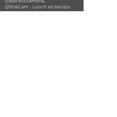
(cada día cambia).
🕞10:45 am - Lunch en terraza 
abierta techada con lona o 
sombra de árboles.
🕞11:00 am - Actividad artística 
NO física 
🕞12:00 pm - Entrega de niños.
¡ENVÍANOS UN MENSAJE PARA 
REGISTRARTE! 
 WhatsApp 998 223 14 32
Ver todo
Entradas recientes