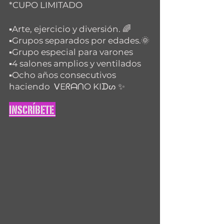
*CUPO LIMITADO
▪Arte, ejercicio y diversión. 🌈
▪Grupos separados por edades.🌞
▪Grupo especial para varones
▪4 salones amplios y ventilados
▪Ocho años consecutivos 
haciendo  ᐯEᖇᗩᑎO KIᗪᔕ ✨
INSCRÍBETE 