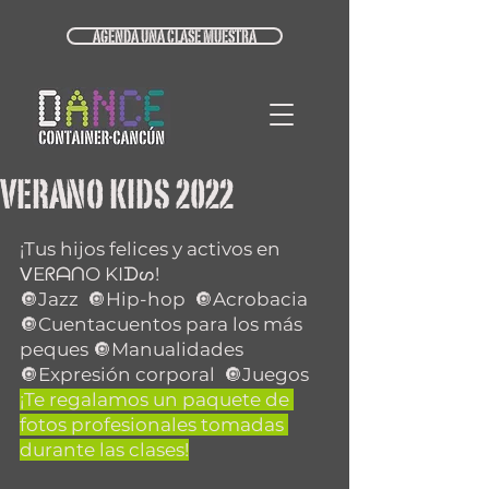
AGENDA UNA CLASE MUESTRA
VERANO KIDS 2022
¡Tus hijos felices y activos en 
ᐯEᖇᗩᑎO KIᗪᔕ!
🔘Jazz  🔘Hip-hop  🔘Acrobacia 
🔘Cuentacuentos para los más 
peques 🔘Manualidades  
🔘Expresión corporal  🔘Juegos  
¡Te regalamos un paquete de 
fotos profesionales tomadas 
durante las clases!