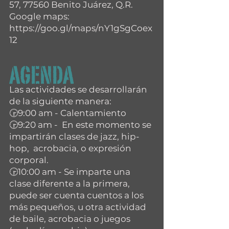
57, 77560 Benito Juárez, Q.R.
Google maps: 
https://goo.gl/maps/nY1gSgCoex
12
AGENDA
Las actividades se desarrollarán 
de la siguiente manera:
🕞9:00 am - Calentamiento
🕞9:20 am -  En este momento se 
impartirán clases de jazz, hip-
hop,  acrobacia, o expresión 
corporal.
🕞10:00 am - Se imparte una 
clase diferente a la primera, 
puede ser cuenta cuentos a los 
más pequeños, u otra actividad 
de baile, acrobacia o juegos 