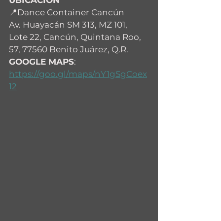
UBICACIÓN
📍Dance Container Cancún
Av. Huayacán SM 313, MZ 101, 
Lote 22, Cancún, Quintana Roo, 
57, 77560 Benito Juárez, Q.R.
GOOGLE MAPS
:  
https://goo.gl/maps/nY1gSgCoex
12