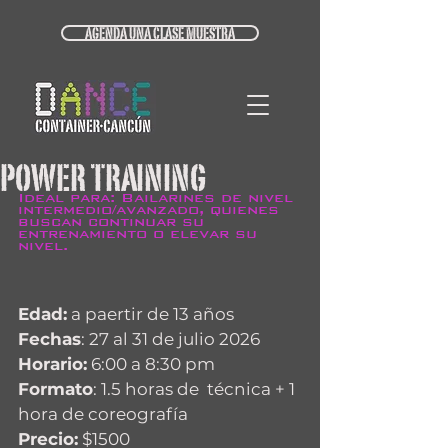
AGENDA UNA CLASE MUESTRA
POWER TRAINING
Ideal para: Bailarines de nivel 
intermedio/avanzado, quienes 
buscan continuar su 
entrenamiento o elevar su 
nivel. 
Edad:
 a paertir de 13 años
Fechas
: 27 al 31 de julio 2026
Horario:
 6:00 a 8:30 pm 
Formato
: 1.5 horas de  técnica + 1 
hora de coreografía 
Precio:
 $1500 