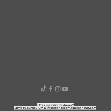
¿Eres maestrx de danza?
Envía tu curriculum a
info@dancecontainercancun.com