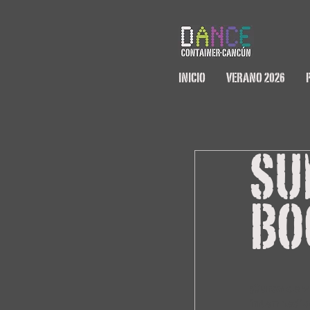
INICIO
VERANO 2026
SU
BO
¡Curso de v
intermedio