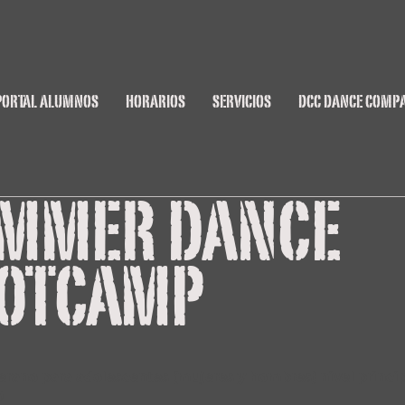
PORTAL ALUMNOS
HORARIOS
SERVICIOS
DCC DANCE COMP
MMER DANCE
OTCAMP
erano para adolescentes (mujeres y hombres) nivel princip
!