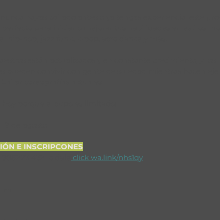
 nunca hayas bailado antes o ya tengas experiencia, este pr
s perfecto para iniciar o mejorar tus habilidades en estilos m
el hip-hop, jazz funk, k-pop, acro dance y más. 
estros están actualizados y en constante crecimiento, y los 
s pueden convivir con gente de su edad mientras hacen ejerc
bailar coreografías actuales. 
s hoy porque el cupo es limitado! 
al 2 de agosto
IÓN E INSCRIPCONES
 9982231432  o dale
 click 
wa.link/nhs1qy
 pm