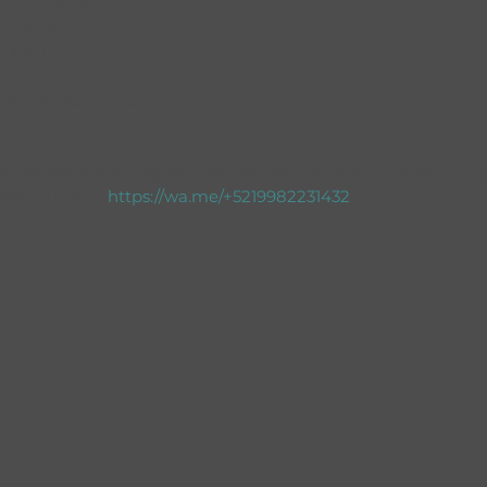
 junio $1090
julio $1150
: $160
5% de descuento
n mensaje para registrarte, recuerda que el cupo es limita
98 223 14 32 
https://wa.me/+5219982231432