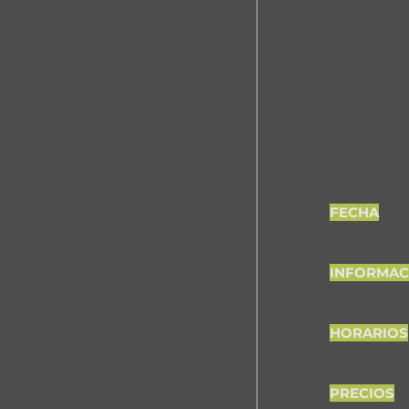
 Ya sea que
intensivo e
baile como 
Nuestros ma
adolescente
aprenden a 
 ¡Escríbeno
FECHA
29 de julio 
INFORMAC
WhatsApp  
HORARIOS
5:00 a 7:00
PRECIOS