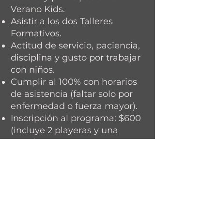
Verano Kids.
Asistir a los dos Talleres
Formativos.
Actitud de servicio, paciencia,
disciplina y gusto por trabajar
con niños.
Cumplir al 100% con horarios
de asistencia (faltar solo por
enfermedad o fuerza mayor).
Inscripción al programa: $600
(incluye 2 playeras y una
gorra).
Ser modelo a seguir en lo
personal y en lo dancístico.
(Nos reservamos el derecho
de admisión y se podrá
aplicar periodo de prueba si