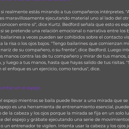
si realmente estás mirando a tus compañeros intérpretes. 
nes maravillosamente ejecutando material uno al lado del otr
conocen entre sí", dice Kurtz. Bedford señala que esto es es
si se pretende una relación emocional o narrativa entre los b
bailarines a veces pueden ser cohibidos sobre el contacto vis
 a la risa o los ojos bajos. "Tengo bailarines que comienzan m
 nariz de su compañero, o su frente", dice Bedford. Luego int
us manos contra las de tu compañero y mirar de tus manos, a 
, y luego a tus manos, hasta que hayas salido de tus risitas. "
el enfoque es un ejercicio, como tendus", dice.
 confiar en el espejo
el espejo mientras se baila puede llevar a una mirada que se 
 espejo es una herramienta de entrenamiento esencial, puede l
e la cabeza y los ojos porque la mirada se fija en un solo lug
ate del espejo y grábate ejecutando una serie de movimientos
o un entrenador te vigilen. Intenta usar la cabeza y los ojos 