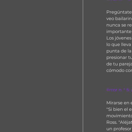
Pregúntate 
veo bailari
nunca se re
importante 
Los jóvenes 
lo que lleva
punta de la
presionar t
de tu pareja
cómodo con 
Error n. ° 5:
Mirarse en 
"Si bien el
movimiento d
Ross. "Aléj
un profesor 