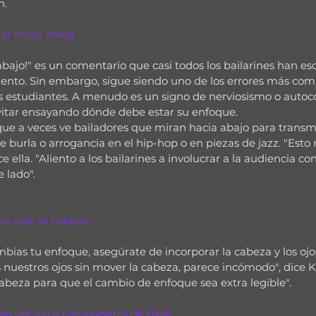
n.
rar hacia abajo 
abajo!" es un comentario que casi todos los bailarines han e
nto. Sin embargo, sigue siendo uno de los errores más co
 estudiantes. A menudo es un signo de nerviosismo o autoco
itar ensayando dónde debe estar su enfoque.
que a veces ve bailadores que miran hacia abajo para transmi
e burla o arrogancia en el hip-hop o en piezas de jazz. "Esto
ice ella. "Aliento a los bailarines a involucrar a la audiencia co
 lado".
: no usar la cabeza
ias tu enfoque, asegúrate de incorporar la cabeza y los ojo
uestros ojos sin mover la cabeza, parece incómodo", dice Ku
abeza para que el cambio de enfoque sea extra legible".
: no ver a tus compañeros de baile