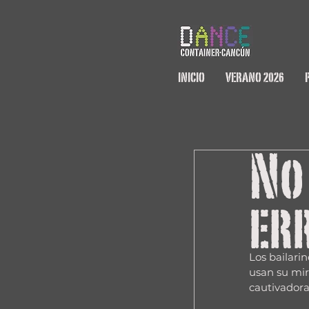
INICIO
VERANO 2026
No
er
Los bailari
usan su mir
cautivadora