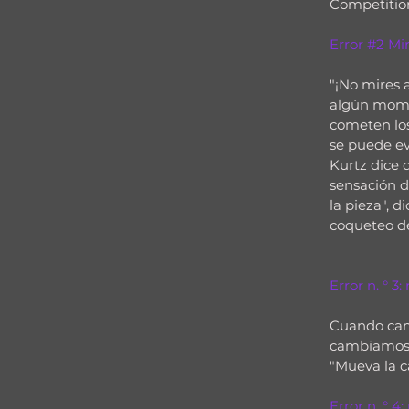
Competitio
Error 
#2
 Mi
"¡No mires 
algún mome
cometen los
se puede ev
Kurtz dice 
sensación d
la pieza", d
coqueteo de
Error n. ° 3
Cuando camb
cambiamos n
"Mueva la c
Error n. ° 4