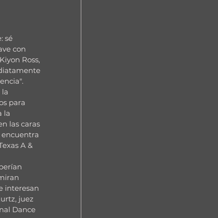
: sé 
ave con 
 Kiyon Ross, 
ediatamente 
encia".
la 
os para 
 la 
n las caras 
e encuentra 
Texas A & 
berían 
miran 
e interesan 
rtz, juez 
onal Dance 