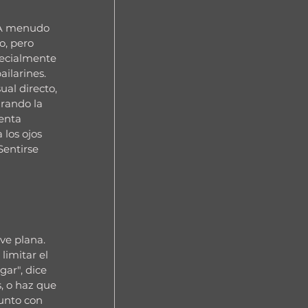
"A menudo 
o, pero 
pecialmente 
ailarines.
ual directo, 
irando la 
enta 
los ojos 
Sentirse 
ve plana. 
imitar el 
ar", dice 
, o haz que 
junto con 