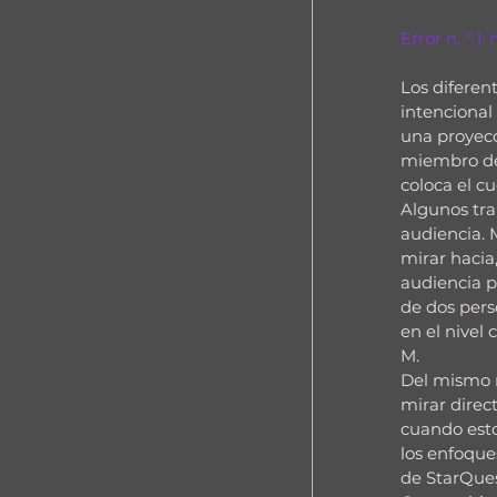
Error n. ° 1
Los diferen
intencional
una proyecci
miembro del
coloca el c
Algunos tra
audiencia. 
mirar hacia
audiencia p
de dos pers
en el nivel 
M.
Del mismo m
mirar direc
cuando esto
los enfoque
de StarQues