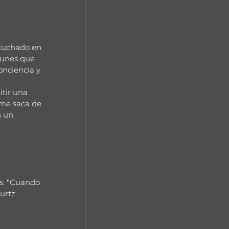
scuchado en 
munes que 
nciencia y 
tir una 
 me saca de 
n un 
s. "Cuando 
rtz. 