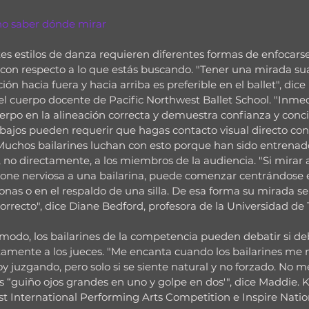
: no saber dónde mirar
tes estilos de danza requieren diferentes formas de enfocarse
 con respecto a lo que estás buscando. "Tener una mirada su
ón hacia fuera y hacia arriba es preferible en el ballet", dice
 cuerpo docente de Pacific Northwest Ballet School. "Inm
uerpo en la alineación correcta y demuestra confianza y conci
bajos pueden requerir que hagas contacto visual directo con 
Muchos bailarines luchan con esto porque han sido entrenad
, no directamente, a los miembros de la audiencia. "Si mirar a
one nerviosa a una bailarina, puede comenzar centrándose e
onas o en el respaldo de una silla. De esa forma su mirada s
correcto", dice Diane Bedford, profesora de la Universidad de 
odo, los bailarines de la competencia pueden debatir si de
tamente a los jueces. "Me encanta cuando los bailarines me 
y juzgando, pero solo si se siente natural y no forzado. No m
s “guiño ojos grandes en uno y golpe en dos'", dice Maddie. Ku
t International Performing Arts Competition e Inspire Nati