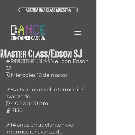
AGENDA UNA CLASE MUESTRA
Master Class/Edson SJ
🔥ℝ𝕆𝕌𝕋𝕀ℕ𝔼 ℂ𝕃𝔸𝕊𝕊🔥  con Edson 
SJ
🗓️ Miércoles 16 de marzo
📌8 a 13 años nivel intermedio/ 
avanzado
⏰4:00 a 5:00 pm 
💰 $150
📌14 años en adelante nivel 
intermedio/ avanzado