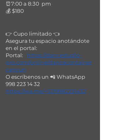
⏰7:00 a 8:30  pm 
💰 $180
👉 Cupo limitado 👈
Asegura tu espacio anotándote 
en el portal:
Portal:   
https://dancestudio-
pro.com/online/dancecontainer
cancun
O escríbenos un 📲 WhatsApp 
998 223 14 32 
https://wa.me/+5219982231432