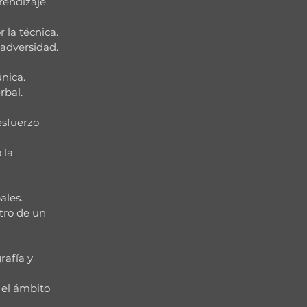
rendizaje.
 la técnica.
 adversidad.
única.
rbal.
esfuerzo 
 la 
ales.
tro de un 
afía y 
 el ámbito 