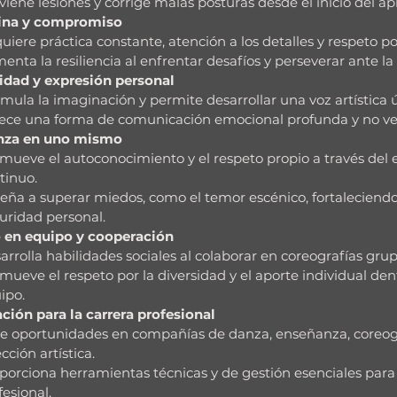
viene lesiones y corrige malas posturas desde el inicio del ap
lina y compromiso
uiere práctica constante, atención a los detalles y respeto por
enta la resiliencia al enfrentar desafíos y perseverar ante la
idad y expresión personal
imula la imaginación y permite desarrollar una voz artística 
ece una forma de comunicación emocional profunda y no ve
nza en uno mismo
mueve el autoconocimiento y el respeto propio a través del 
tinuo.
eña a superar miedos, como el temor escénico, fortaleciendo
uridad personal.
o en equipo y cooperación
arrolla habilidades sociales al colaborar en coreografías grup
mueve el respeto por la diversidad y el aporte individual den
ipo.
ción para la carrera profesional
e oportunidades en compañías de danza, enseñanza, coreogr
cción artística.
porciona herramientas técnicas y de gestión esenciales para
fesional.