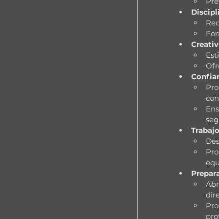
Pre
Discip
Req
Fom
Creativ
Est
Ofr
Confia
Pro
con
Ens
seg
Trabaj
Des
Pro
equ
Prepara
Abr
dire
Pro
pro