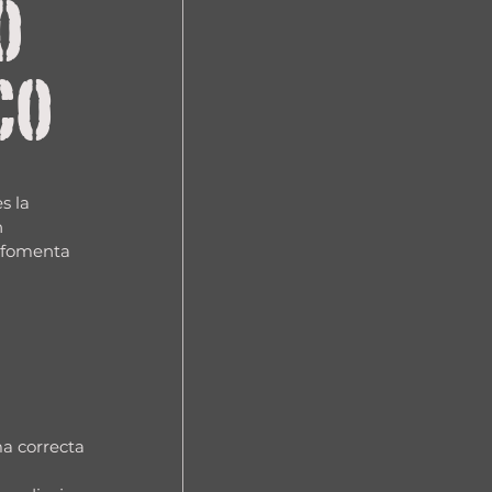
o
co
s la 
 
n fomenta 
a correcta 