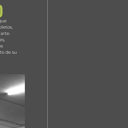
o
que 
letos, 
arte.
s, 
s 
to de su 