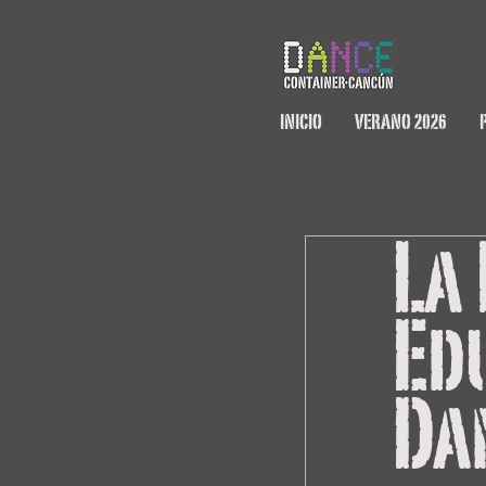
INICIO
VERANO 2026
La 
Ed
Da