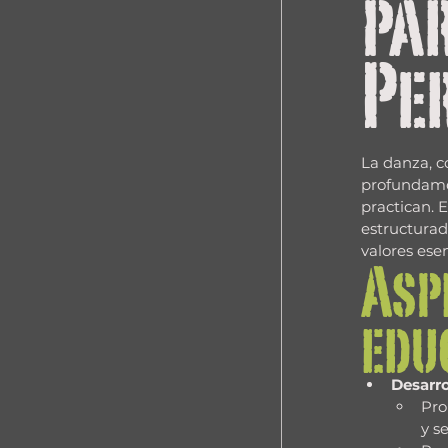
pa
Pe
La danza, c
profundamen
practican.
estructurad
valores esen
Aspe
edu
Desarro
Pro
y s