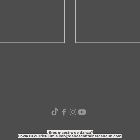
TEEN DANCE MIX 2026
¿Eres maestrx de danza?
Envía tu curriculum a
info@dancecontainercancun.com